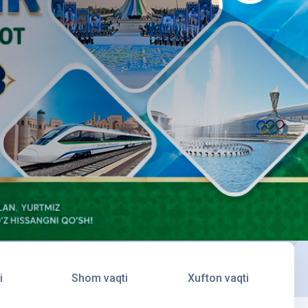
i
Shom vaqti
Xufton vaqti