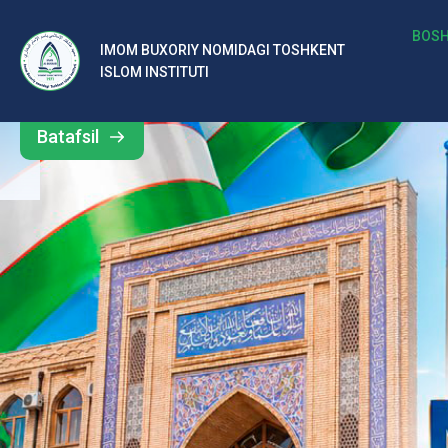
b
BOSH
IMOM BUXORIY NOMIDAGI TOSHKENT
Barcha
ISLOM INSTITUTI
al
yangiliklar
ar
Batafsil
o‘
rt
a
si
d