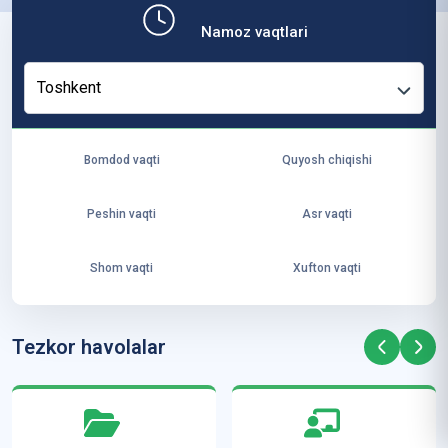
b,
Namoz vaqtlari
ya
ng
Toshkent
i
ha
yo
Bomdod vaqti
Quyosh chiqishi
t
va
Peshin vaqti
Asr vaqti
ke
laj
Shom vaqti
Xufton vaqti
ak
ya
ra
Tezkor havolalar
ta
mi
z”