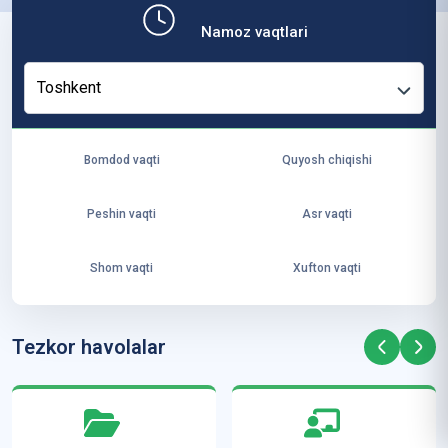
b,
Namoz vaqtlari
ya
ng
Toshkent
i
ha
yo
Bomdod vaqti
Quyosh chiqishi
t
va
Peshin vaqti
Asr vaqti
ke
laj
Shom vaqti
Xufton vaqti
ak
ya
ra
Tezkor havolalar
ta
mi
z”