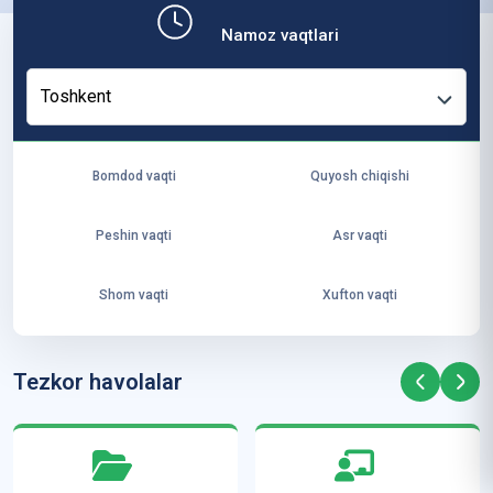
b,
Namoz vaqtlari
ya
ng
Toshkent
i
ha
yo
Bomdod vaqti
Quyosh chiqishi
t
va
Peshin vaqti
Asr vaqti
ke
laj
Shom vaqti
Xufton vaqti
ak
ya
ra
Tezkor havolalar
ta
mi
z”