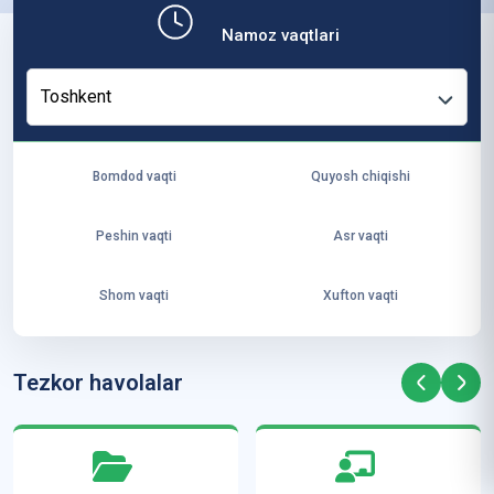
b,
Namoz vaqtlari
ya
ng
Toshkent
i
ha
yo
Bomdod vaqti
Quyosh chiqishi
t
va
Peshin vaqti
Asr vaqti
ke
laj
Shom vaqti
Xufton vaqti
ak
ya
ra
Tezkor havolalar
ta
mi
z”