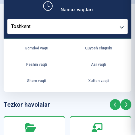
b,
Namoz vaqtlari
ya
ng
Toshkent
i
ha
yo
Bomdod vaqti
Quyosh chiqishi
t
va
Peshin vaqti
Asr vaqti
ke
laj
Shom vaqti
Xufton vaqti
ak
ya
ra
Tezkor havolalar
ta
mi
z”