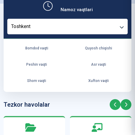
b,
Namoz vaqtlari
ya
ng
Toshkent
i
ha
yo
Bomdod vaqti
Quyosh chiqishi
t
va
Peshin vaqti
Asr vaqti
ke
laj
Shom vaqti
Xufton vaqti
ak
ya
ra
Tezkor havolalar
ta
mi
z”