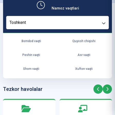
b,
Namoz vaqtlari
ya
ng
Toshkent
i
ha
yo
Bomdod vaqti
Quyosh chiqishi
t
va
Peshin vaqti
Asr vaqti
ke
laj
Shom vaqti
Xufton vaqti
ak
ya
ra
Tezkor havolalar
ta
mi
z”