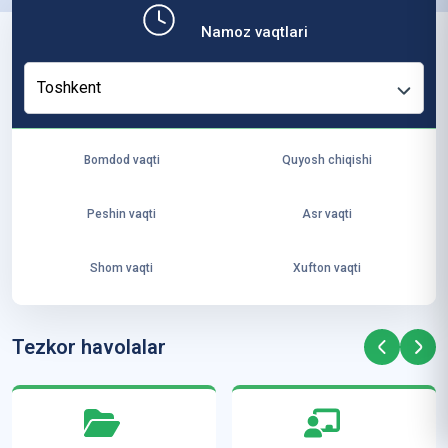
b,
Namoz vaqtlari
ya
ng
Toshkent
i
ha
yo
Bomdod vaqti
Quyosh chiqishi
t
va
Peshin vaqti
Asr vaqti
ke
laj
Shom vaqti
Xufton vaqti
ak
ya
ra
Tezkor havolalar
ta
mi
z”