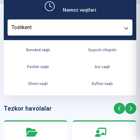
b,
Namoz vaqtlari
ya
ng
Toshkent
i
ha
yo
Bomdod vaqti
Quyosh chiqishi
t
va
Peshin vaqti
Asr vaqti
ke
laj
Shom vaqti
Xufton vaqti
ak
ya
ra
Tezkor havolalar
ta
mi
z”