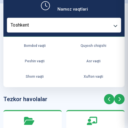
b,
Namoz vaqtlari
ya
ng
Toshkent
i
ha
yo
Bomdod vaqti
Quyosh chiqishi
t
va
Peshin vaqti
Asr vaqti
ke
laj
Shom vaqti
Xufton vaqti
ak
ya
ra
Tezkor havolalar
ta
mi
z”