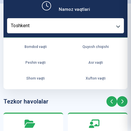
b,
Namoz vaqtlari
ya
ng
Toshkent
i
ha
yo
Bomdod vaqti
Quyosh chiqishi
t
va
Peshin vaqti
Asr vaqti
ke
laj
Shom vaqti
Xufton vaqti
ak
ya
ra
Tezkor havolalar
ta
mi
z”