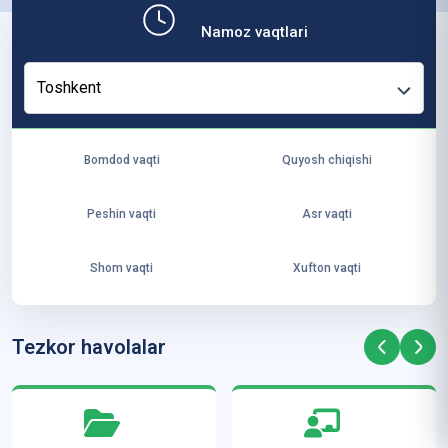
b,
Namoz vaqtlari
ya
ng
Toshkent
i
ha
yo
Bomdod vaqti
Quyosh chiqishi
t
va
Peshin vaqti
Asr vaqti
ke
laj
Shom vaqti
Xufton vaqti
ak
ya
ra
Tezkor havolalar
ta
mi
z”