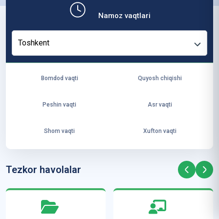
b,
Namoz vaqtlari
ya
ng
Toshkent
i
ha
yo
Bomdod vaqti
Quyosh chiqishi
t
va
Peshin vaqti
Asr vaqti
ke
laj
Shom vaqti
Xufton vaqti
ak
ya
ra
Tezkor havolalar
ta
mi
z”