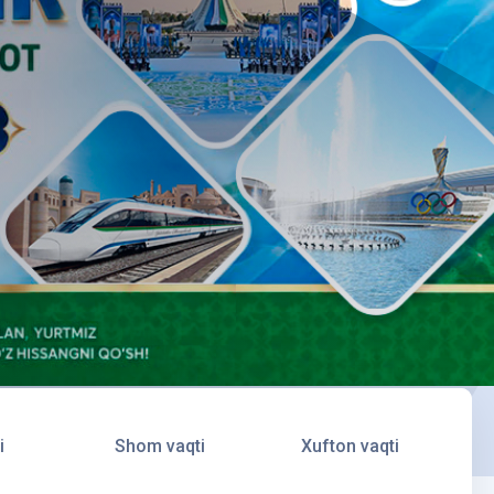
i
Shom vaqti
Xufton vaqti