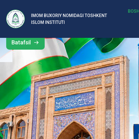
b
BOSH
IMOM BUXORIY NOMIDAGI TOSHKENT
Barcha
ISLOM INSTITUTI
al
yangiliklar
ar
Batafsil
o‘
rt
a
si
d