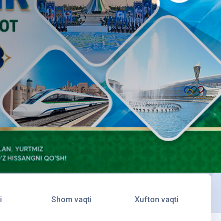
i
Shom vaqti
Xufton vaqti