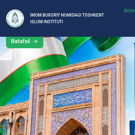
b
BOSH
IMOM BUXORIY NOMIDAGI TOSHKENT
Barcha
ISLOM INSTITUTI
al
yangiliklar
ar
Batafsil
o‘
rt
a
si
d