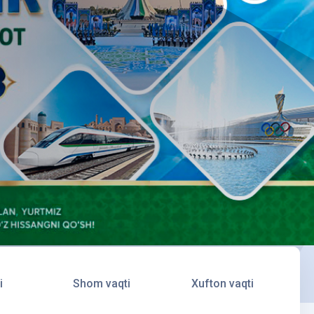
i
Shom vaqti
Xufton vaqti