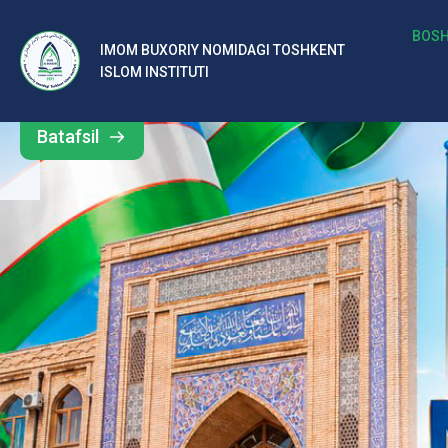
b
BOSH
IMOM BUXORIY NOMIDAGI TOSHKENT
Barcha
ISLOM INSTITUTI
al
yangiliklar
ar
Batafsil
o‘
rt
a
si
d