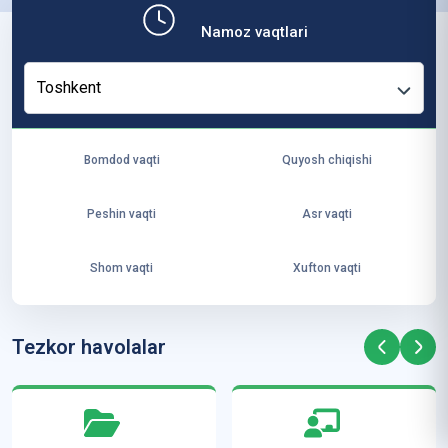
b,
Namoz vaqtlari
ya
ng
Toshkent
i
ha
yo
Bomdod vaqti
Quyosh chiqishi
t
va
Peshin vaqti
Asr vaqti
ke
laj
Shom vaqti
Xufton vaqti
ak
ya
ra
Tezkor havolalar
ta
mi
z”