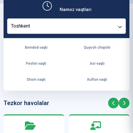
b,
Namoz vaqtlari
ya
ng
Toshkent
i
ha
yo
Bomdod vaqti
Quyosh chiqishi
t
va
Peshin vaqti
Asr vaqti
ke
laj
Shom vaqti
Xufton vaqti
ak
ya
ra
Tezkor havolalar
ta
mi
z”