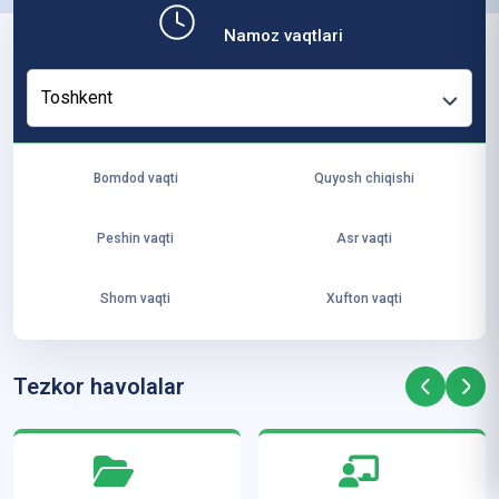
b,
Namoz vaqtlari
ya
ng
Toshkent
i
ha
yo
Bomdod vaqti
Quyosh chiqishi
t
va
Peshin vaqti
Asr vaqti
ke
laj
Shom vaqti
Xufton vaqti
ak
ya
ra
Tezkor havolalar
ta
mi
z”