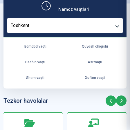
b,
Namoz vaqtlari
ya
ng
Toshkent
i
ha
yo
Bomdod vaqti
Quyosh chiqishi
t
va
Peshin vaqti
Asr vaqti
ke
laj
Shom vaqti
Xufton vaqti
ak
ya
ra
Tezkor havolalar
ta
mi
z”