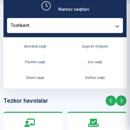
ит
Namoz vaqtlari
ут
и
Toshkent
ус
то
зл
Bomdod vaqti
Quyosh chiqishi
ар
и
Peshin vaqti
Asr vaqti
А
л-
Shom vaqti
Xufton vaqti
Аз
ҳа
рд
Tezkor havolalar
а
м
ал