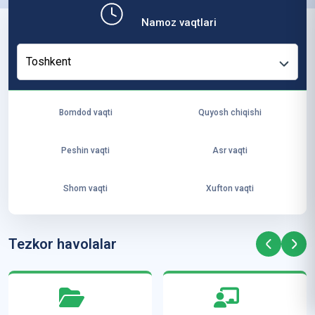
b,
Namoz vaqtlari
ya
ng
Toshkent
i
ha
yo
Bomdod vaqti
Quyosh chiqishi
t
va
Peshin vaqti
Asr vaqti
ke
laj
Shom vaqti
Xufton vaqti
ak
ya
ra
Tezkor havolalar
ta
mi
z”