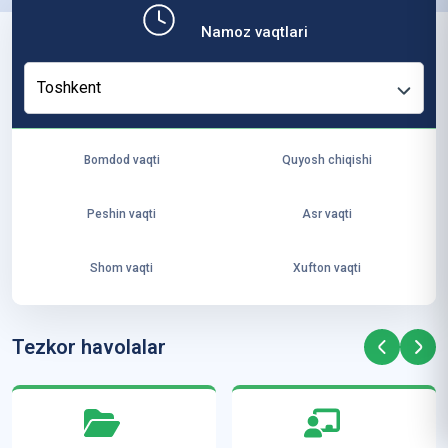
b,
Namoz vaqtlari
ya
ng
Toshkent
i
ha
yo
Bomdod vaqti
Quyosh chiqishi
t
va
Peshin vaqti
Asr vaqti
ke
laj
Shom vaqti
Xufton vaqti
ak
ya
ra
Tezkor havolalar
ta
mi
z”