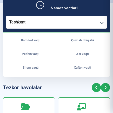
b,
Namoz vaqtlari
ya
ng
Toshkent
i
ha
yo
Bomdod vaqti
Quyosh chiqishi
t
va
Peshin vaqti
Asr vaqti
ke
laj
Shom vaqti
Xufton vaqti
ak
ya
ra
Tezkor havolalar
ta
mi
z”