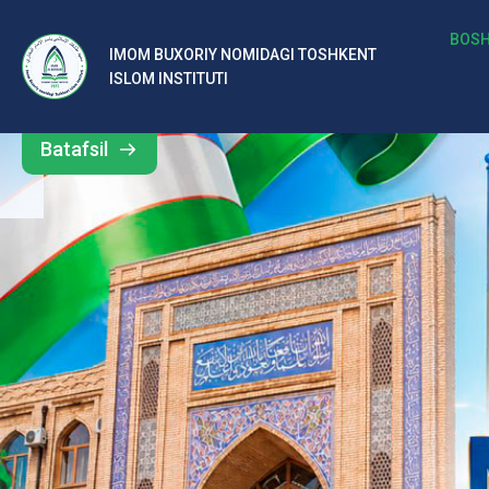
b
BOSH
IMOM BUXORIY NOMIDAGI TOSHKENT
Barcha
ISLOM INSTITUTI
al
yangiliklar
ar
Batafsil
o‘
rt
a
si
d