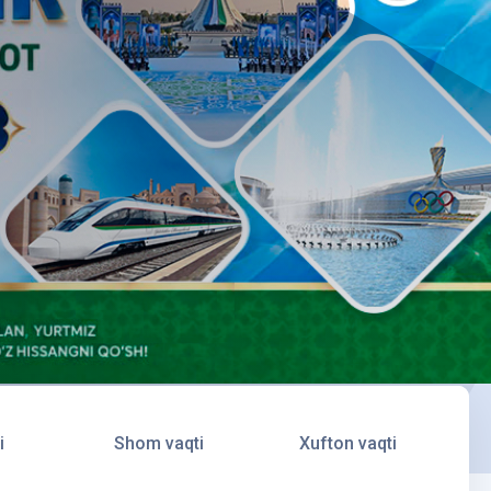
i
Shom vaqti
Xufton vaqti