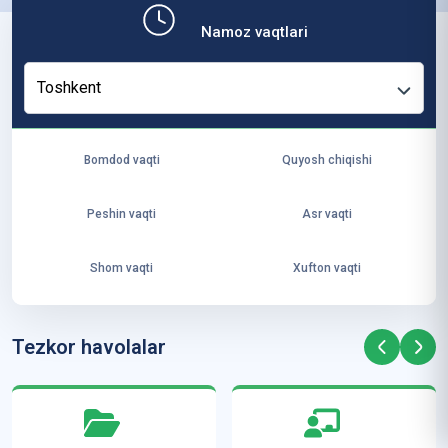
b,
Namoz vaqtlari
ya
ng
Toshkent
i
ha
yo
Bomdod vaqti
Quyosh chiqishi
t
va
Peshin vaqti
Asr vaqti
ke
laj
Shom vaqti
Xufton vaqti
ak
ya
ra
Tezkor havolalar
ta
mi
z”