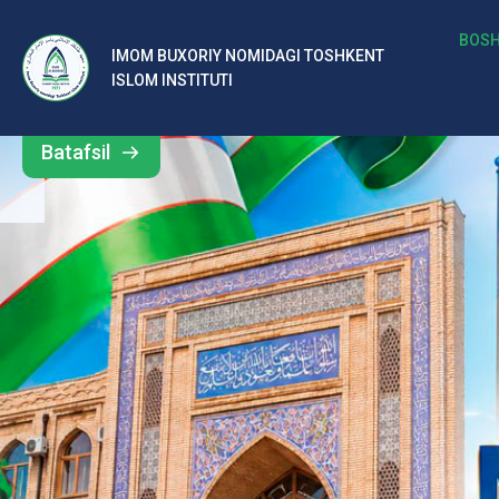
b
BOSH
IMOM BUXORIY NOMIDAGI TOSHKENT
Barcha
ISLOM INSTITUTI
al
yangiliklar
ar
Batafsil
o‘
rt
a
si
d