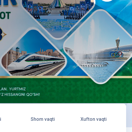
i
Shom vaqti
Xufton vaqti