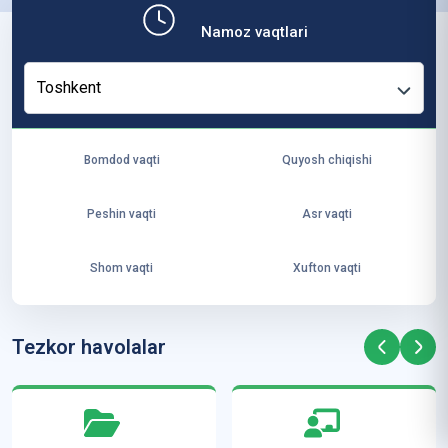
b,
Namoz vaqtlari
ya
ng
Toshkent
i
ha
yo
Bomdod vaqti
Quyosh chiqishi
t
va
Peshin vaqti
Asr vaqti
ke
laj
Shom vaqti
Xufton vaqti
ak
ya
ra
Tezkor havolalar
ta
mi
z”