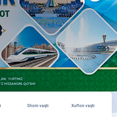
i
Shom vaqti
Xufton vaqti