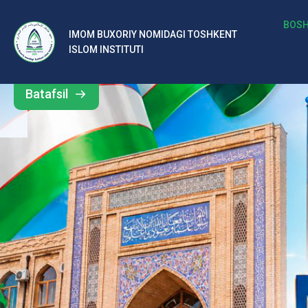
b
BOSH
IMOM BUXORIY NOMIDAGI TOSHKENT
Barcha
ISLOM INSTITUTI
al
yangiliklar
ar
Batafsil
o‘
rt
a
si
d