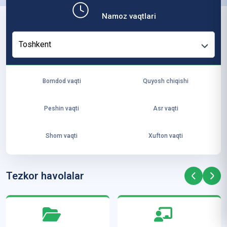
b,
Namoz vaqtlari
ya
ng
Toshkent
i
ha
yo
Bomdod vaqti
Quyosh chiqishi
t
va
Peshin vaqti
Asr vaqti
ke
laj
Shom vaqti
Xufton vaqti
ak
ya
ra
Tezkor havolalar
ta
mi
z”