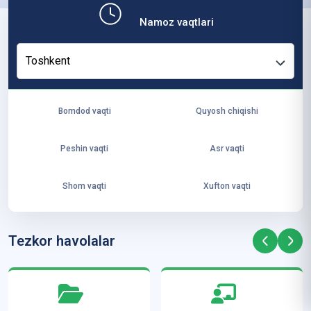
b,
Namoz vaqtlari
ya
ng
Toshkent
i
ha
yo
Bomdod vaqti
Quyosh chiqishi
t
va
Peshin vaqti
Asr vaqti
ke
laj
Shom vaqti
Xufton vaqti
ak
ya
ra
Tezkor havolalar
ta
mi
z”