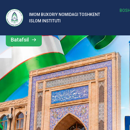
b
BOSH
IMOM BUXORIY NOMIDAGI TOSHKENT
Barcha
ISLOM INSTITUTI
al
yangiliklar
ar
Batafsil
o‘
rt
a
si
d