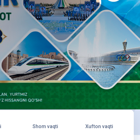
i
Shom vaqti
Xufton vaqti