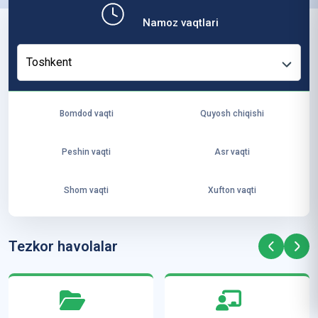
b,
Namoz vaqtlari
ya
ng
Toshkent
i
ha
yo
Bomdod vaqti
Quyosh chiqishi
t
va
Peshin vaqti
Asr vaqti
ke
laj
Shom vaqti
Xufton vaqti
ak
ya
ra
Tezkor havolalar
ta
mi
z”