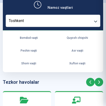
b,
Namoz vaqtlari
ya
ng
Toshkent
i
ha
yo
Bomdod vaqti
Quyosh chiqishi
t
va
Peshin vaqti
Asr vaqti
ke
laj
Shom vaqti
Xufton vaqti
ak
ya
ra
Tezkor havolalar
ta
mi
z”