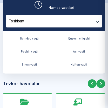
b,
Namoz vaqtlari
ya
ng
Toshkent
i
ha
yo
Bomdod vaqti
Quyosh chiqishi
t
va
Peshin vaqti
Asr vaqti
ke
laj
Shom vaqti
Xufton vaqti
ak
ya
ra
Tezkor havolalar
ta
mi
z”